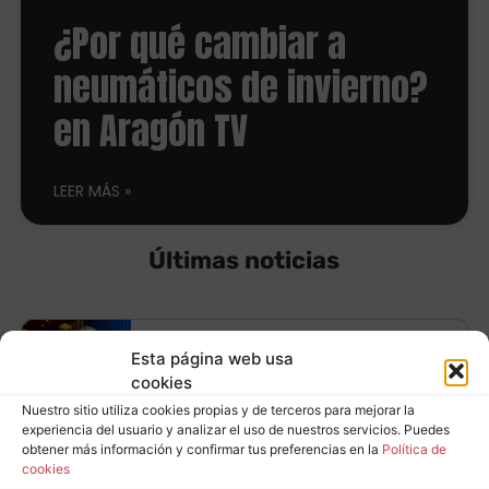
¿Por qué cambiar a
neumáticos de invierno?
en Aragón TV
LEER MÁS
Últimas noticias
Equípate con
Esta página web usa
cookies
neumáticos
Nuestro sitio utiliza cookies propias y de terceros para mejorar la
Leer más
experiencia del usuario y analizar el uso de nuestros servicios. Puedes
Continental y ahorra
obtener más información y confirmar tus preferencias en la
Política de
cookies