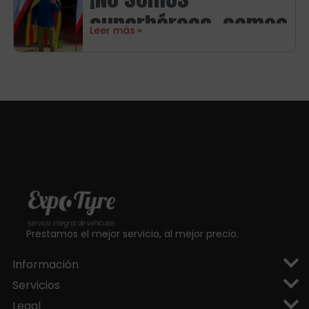
Michelin
superhéroes, somos
Leer más
aragoneses!
Prestamos el mejor servicio, al mejor precio.
Información
Servicios
Legal