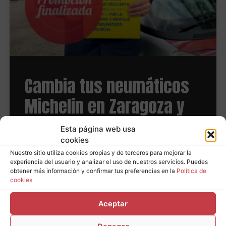
Cambia tus neumáticos
Michelin en Zaragoza y
consigue hasta 80€ de
Esta página web usa
reembolso
cookies
Nuestro sitio utiliza cookies propias y de terceros para mejorar la
experiencia del usuario y analizar el uso de nuestros servicios. Puedes
obtener más información y confirmar tus preferencias en la
Política de
LEER MÁS
cookies
Aceptar
Últimas noticias