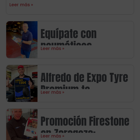
Leer más
Equípate con
neumáticos
Leer más
Continental y ahorra
hasta 100€ en
Alfredo de Expo Tyre
carburante
Premium te
Leer más
presenta la nueva
promoción Goodyear
Promoción Firestone
en Zaragoza con
en Zaragoza:
hasta 120€ de
Leer más