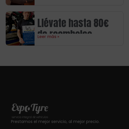
consigue hasta 80€
regalo
en tarjetas regalo
Llévate hasta 80€
de reembolso
Leer más
directo con
neumáticos
Michelin
Prestamos el mejor servicio, al mejor precio.