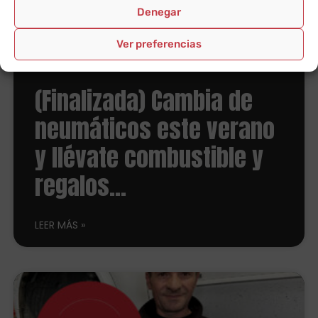
Denegar
Ver preferencias
(Finalizada) Cambia de
neumáticos este verano
y llévate combustible y
regalos…
LEER MÁS