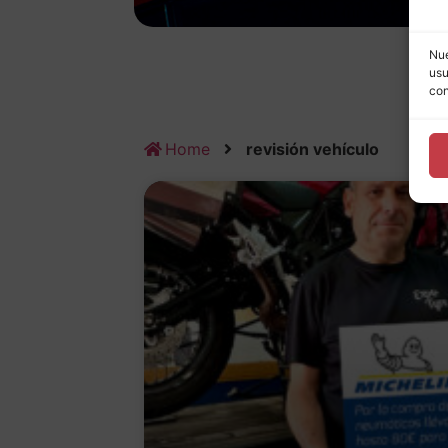
Nue
usu
con
Home
revisión vehículo