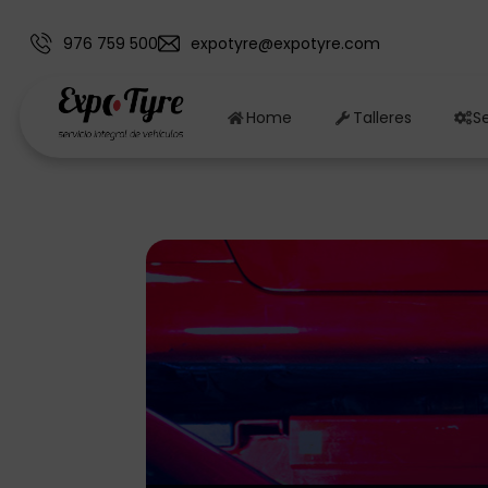
976 759 500
expotyre@expotyre.com
Home
Talleres
Se