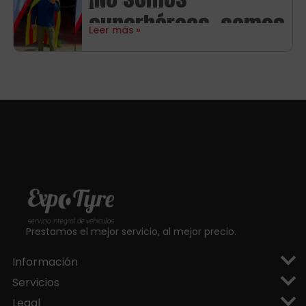
Michelin
superhéroes, somos
Leer más
aragoneses!
Prestamos el mejor servicio, al mejor precio.
Información
Servicios
Legal