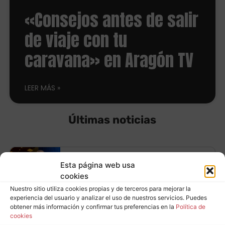
«Consejos antes de salir
de viaje con tu
caravana» en Aragón TV
LEER MÁS
Últimas noticias
Equípate con
Esta página web usa
cookies
neumáticos
Nuestro sitio utiliza cookies propias y de terceros para mejorar la
Leer más
experiencia del usuario y analizar el uso de nuestros servicios. Puedes
Continental y ahorra
obtener más información y confirmar tus preferencias en la
Política de
cookies