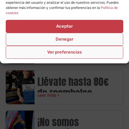
Alfredo de Expo Tyre
carburante
experiencia del usuario y analizar el uso de nuestros servicios. Puedes
Premium te
obtener más información y confirmar tus preferencias en la
Política de
cookies
Leer más
presenta la nueva
Aceptar
promoción Goodyear
Promoción Firestone
Denegar
en Zaragoza con
en Zaragoza:
Ver preferencias
hasta 120€ de
Leer más
consigue hasta 80€
regalo
en tarjetas regalo
Llévate hasta 80€
de reembolso
Leer más
directo con
neumáticos
¡No somos
Michelin