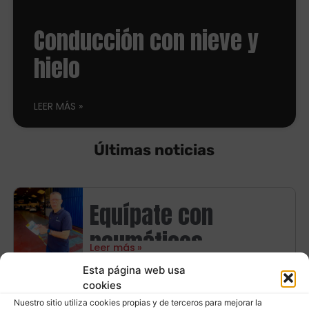
Conducción con nieve y
hielo
LEER MÁS
Últimas noticias
Equípate con
neumáticos
Leer más
Continental y ahorra
Esta página web usa
cookies
hasta 100€ en
Nuestro sitio utiliza cookies propias y de terceros para mejorar la