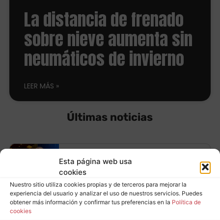
La distancia de frenado
sobre nieve aumenta sin
neumáticos de invierno
LEER MÁS
Últimas noticias
Equípate con
Esta página web usa
cookies
neumáticos
Nuestro sitio utiliza cookies propias y de terceros para mejorar la
Leer más
experiencia del usuario y analizar el uso de nuestros servicios. Puedes
Continental y ahorra
obtener más información y confirmar tus preferencias en la
Política de
cookies