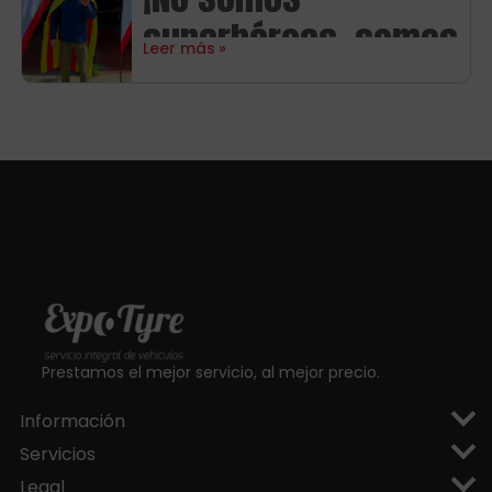
Michelin
superhéroes, somos
Leer más
aragoneses!
Prestamos el mejor servicio, al mejor precio.
Información
Servicios
Legal