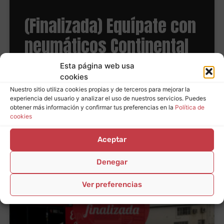
(Finalizada) Equípate con
neumáticos Continental
y ahorra hasta 100€ en
Esta página web usa
cookies
carburante
Nuestro sitio utiliza cookies propias y de terceros para mejorar la
experiencia del usuario y analizar el uso de nuestros servicios. Puedes
obtener más información y confirmar tus preferencias en la
Política de
LEER MÁS
cookies
Aceptar
Denegar
Ver preferencias