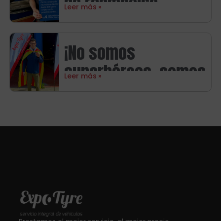
de reembolso
Leer más
directo con
neumáticos
¡No somos
Michelin
superhéroes, somos
Leer más
aragoneses!