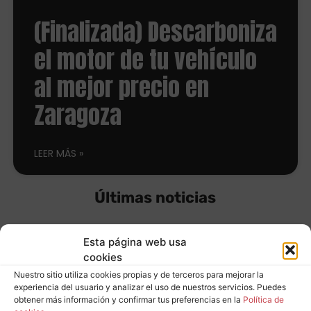
(Finalizada) Descarboniza
el motor de tu vehículo
al mejor precio en
Zaragoza
LEER MÁS
Últimas noticias
Esta página web usa
Equípate con
cookies
Nuestro sitio utiliza cookies propias y de terceros para mejorar la
neumáticos
experiencia del usuario y analizar el uso de nuestros servicios. Puedes
Leer más
obtener más información y confirmar tus preferencias en la
Política de