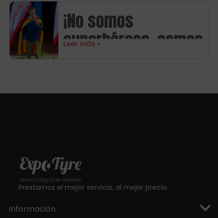
neumáticos
¡No somos
Michelin
superhéroes, somos
Leer más
aragoneses!
Prestamos el mejor servicio, al mejor precio.
Información