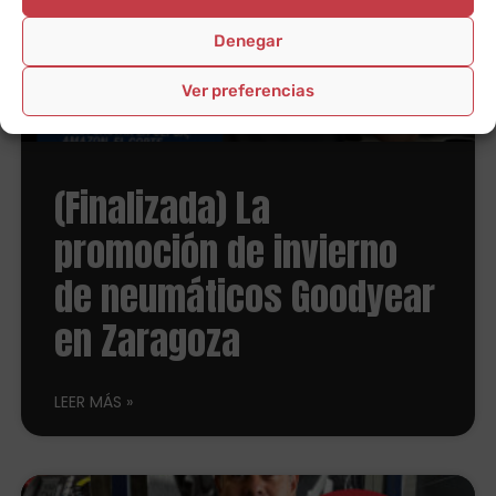
Denegar
Ver preferencias
(Finalizada) La
promoción de invierno
de neumáticos Goodyear
en Zaragoza
LEER MÁS